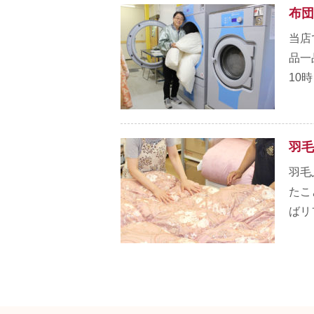
布団
当店
品一
10時 
羽毛
羽毛
たこ
ばリフ