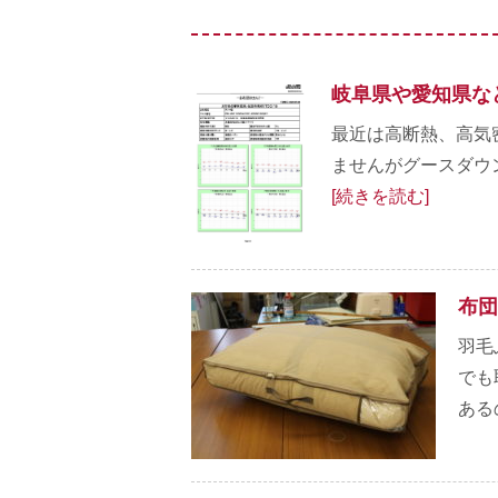
岐阜県や愛知県な
最近は高断熱、高気
ませんがグースダウン
[続きを読む]
布団
羽毛
でも
あるの