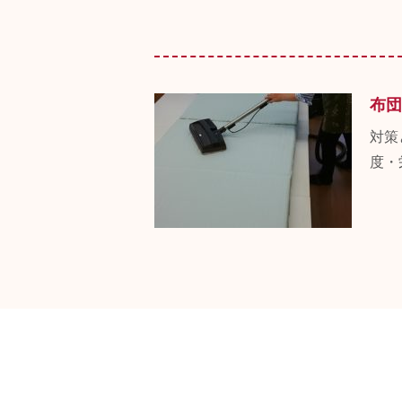
布団
対策
度・