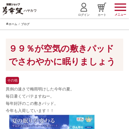
メニュー
ログイン
カート
ホーム
ブログ
９９％が空気の敷きパッド
でさわやかに眠りましょう
その他
異例の速さで梅雨明けした今年の夏。
毎日暑くてバテますねー。
毎年好評のこの敷きパッド。
今年も入荷しています！！