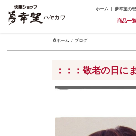
ホーム
夢幸望の想
商品一
ホーム
ブログ
：：：敬老の日に