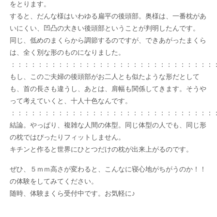
をとります。
すると、だんな様はいわゆる扁平の後頭部。奥様は、一番枕があ
いにくい、凹凸の大きい後頭部ということが判明したんです。
同じ、低めのまくらから調節するのですが、できあがったまくら
は、全く別な形のものになりました。
：：：：：：：：：：：：：：：：：：：：：：：：：：：：：：
もし、このご夫婦の後頭部がお二人とも似たような形だとして
も、首の長さも違うし、あとは、肩幅も関係してきます。そうや
って考えていくと、十人十色なんです。
：：：：：：：：：：：：：：：：：：：：：：：：：：：：：：
結論。やっぱり、複雑な人間の体型。同じ体型の人でも、同じ形
の枕ではぴったりフィットしません。
キチンと作ると世界にひとつだけの枕が出来上がるのです。
ぜひ、５ｍｍ高さが変わると、こんなに寝心地がちがうのか！！
の体験をしてみてください。
随時、体験まくら受付中です。お気軽に♪