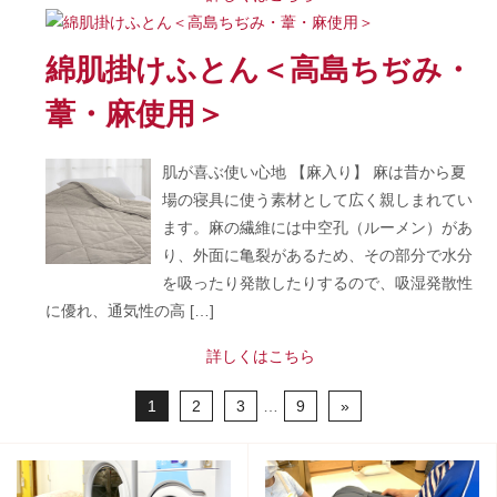
綿肌掛けふとん＜高島ちぢみ・
葦・麻使用＞
肌が喜ぶ使い心地 【麻入り】 麻は昔から夏
場の寝具に使う素材として広く親しまれてい
ます。麻の繊維には中空孔（ルーメン）があ
り、外面に亀裂があるため、その部分で水分
を吸ったり発散したりするので、吸湿発散性
に優れ、通気性の高 […]
詳しくはこちら
1
2
3
…
9
»