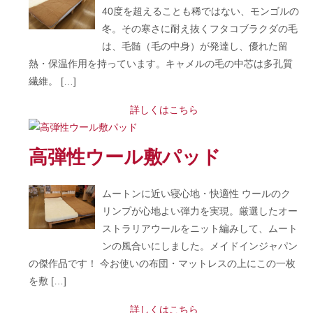
40度を超えることも稀ではない、モンゴルの
冬。その寒さに耐え抜くフタコブラクダの毛
は、毛髄（毛の中身）が発達し、優れた留
熱・保温作用を持っています。キャメルの毛の中芯は多孔質
繊維。 […]
詳しくはこちら
高弾性ウール敷パッド
ムートンに近い寝心地・快適性 ウールのク
リンプが心地よい弾力を実現。厳選したオー
ストラリアウールをニット編みして、ムート
ンの風合いにしました。メイドインジャパン
の傑作品です！ 今お使いの布団・マットレスの上にこの一枚
を敷 […]
詳しくはこちら