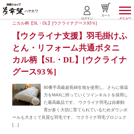
ホーム
新着情報
カート
メニュー
ログイン
【ウクライナ支援】羽毛掛けふ
とん・リフォーム共通ボタニ
カル柄【SL・DL】[ウクライナ
グース93％]
80番手高級超長綿生地を使用し、さらに保温
力をMAXに持っていくツインキルトを採用し
た最高級品です。 ウクライナ羽毛は自家飼
育が多く大切に育てられているためダウンボ
ールも大きくて良質な羽毛です。 ウクライナ羽毛プロジェク
[…]