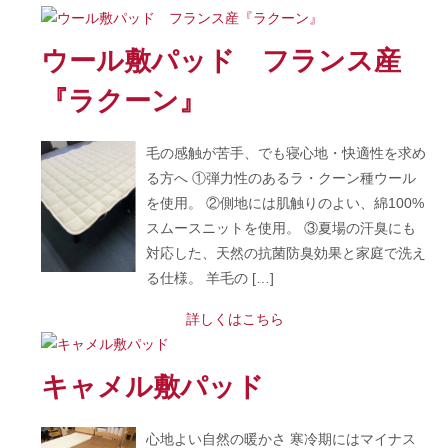
ウール敷パッド フランス産
『ラクーン』
毛の感触が苦手、でも寝心地・快適性を求め
る方へ ①弾力性のあるラ・クーン種ウール
を使用。 ②側地には肌触りのよい、綿100%
スムースニットを使用。 ③夏場の汗臭にも
対応した、天然の抗菌防臭効果と家庭で洗え
る仕様。 羊毛の […]
詳しくはこちら
キャメル敷パッド
心地よい自然の暖かさ 寒冷期にはマイナス