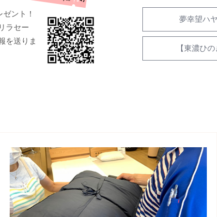
レゼント！
夢幸望ハヤ
リラセー
報を送りま
【東濃ひの