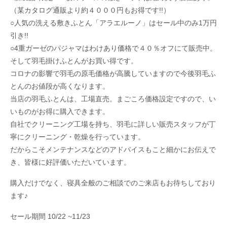
（某カタログ通販より約４０００円もお得です!!）
○人気の洗える敷きふとん「アラエルーノ」はセール中のみ1万円
引き!!
○4重ガーゼのパジャマはわけあり価格で４０％オフにて販売中。
そして羽毛掛けふとんがお買い得です。
コロナの影響で羽毛の原毛価格が高騰していますので今後羽毛ふ
とんのお値段が高くなります。
当店の羽毛ふとんは、工場直売。まごころ価格設定ですので、い
いものがお得に購入できます。
自社でクリーニング工場を持ち、羽毛に詳しい販売スタッフが丁
寧にクリーニング・乾燥を行っています。
だからこそメンテナンスなどのアドバイスもこと細かにお伝えで
き、皆様に好評価いただいています。
購入だけでなく、寝具全般のご相談でのご来店もお待ちしており
ます♪
セール期間 10/22 ~11/23